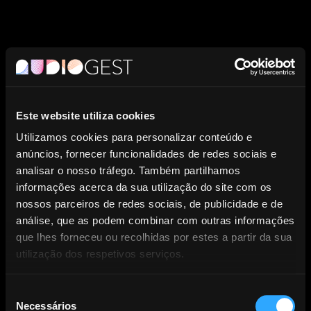
DESTAQUES
Acordo histórico entre AUDIOGEST, GDA e Associações
Este website utiliza cookies
representantes das Rádios locais
Utilizamos cookies para personalizar conteúdo e
Após longo período de negociações, um protocolo de grande
anúncios, fornecer funcionalidades de redes sociais e
relevância foi assinado entre a AUDIOGEST e GDA e as
analisar o nosso tráfego. Também partilhamos
Associações que representam as Rádios Locais em Portugal
informações acerca da sua utilização do site com os
– APR (Associação Portuguesa de Radiodifusão) e ARIC
nossos parceiros de redes sociais, de publicidade e de
análise, que as podem combinar com outras informações
(Associação de Rádios de Inspiração Cristã). Este protocolo
que lhes forneceu ou recolhidas por estes a partir da sua
marca o início de uma nova fase na regulamentação da
utilização dos respetivos serviços.
utilização de música por parte das rádios locais.
Seleção
Necessários
de