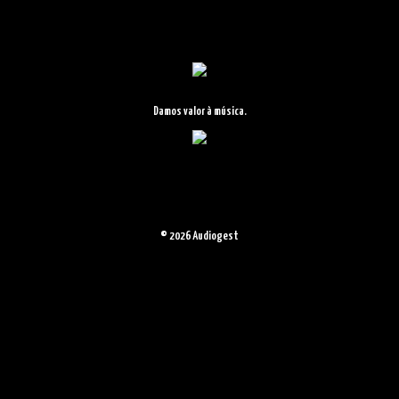
PT
Damos valor à música.
ISRC
O Código de Gravação
© 2026 Audiogest
de Padrão
Internacional (ISRC)
proporciona uma
forma de identificar
gravações de som e
vídeos musicais a nível