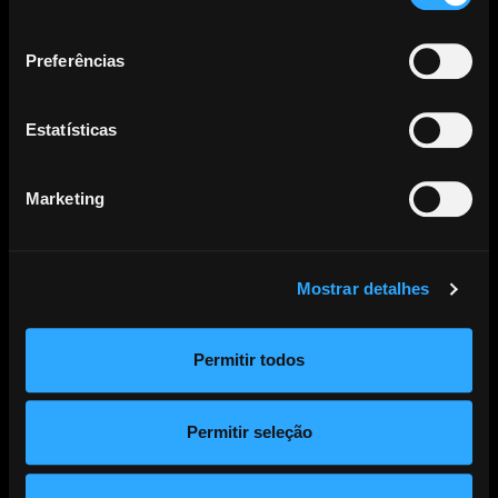
consentimento
SABER MAIS
Preferências
Estatísticas
NOTÍCIAS
Marketing
Adoção de princípios internacionais sobre IA nos TOP oficiais
Mostrar detalhes
Julho 28, 2026
SABER MAIS
Permitir todos
Permitir seleção
Luís Represas: as canções ficam
Julho 22, 2026