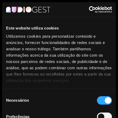
PT
Este website utiliza cookies
Entidade de Gestão Coletiva de
Utilizamos cookies para personalizar conteúdo e
anúncios, fornecer funcionalidades de redes sociais e
Direitos dos Produtores
analisar o nosso tráfego. Também partilhamos
informações acerca da sua utilização do site com os
Fonográficos.
nossos parceiros de redes sociais, de publicidade e de
análise, que as podem combinar com outras informações
que lhes forneceu ou recolhidas por estes a partir da sua
utilização dos respetivos serviços.
Seleção
Necessários
NOTÍCIAS
de
consentimento
Preferências