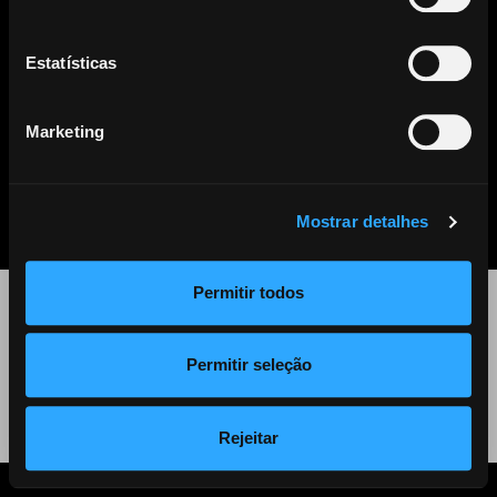
Este artigo já não se encontra disponível. Clique
aqui
para ver
todos os outros artigos disponíveis.
Estatísticas
Marketing
PARTILHAR
LISTA DE NOTÍCIAS
Mostrar detalhes
Permitir todos
©
2026 Audiogest
Permitir seleção
Política de Privacidade
Rejeitar