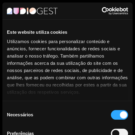
PT
Este website utiliza cookies
Entidade de Gestão Coletiva de
Utilizamos cookies para personalizar conteúdo e
anúncios, fornecer funcionalidades de redes sociais e
Direitos dos Produtores
analisar o nosso tráfego. Também partilhamos
informações acerca da sua utilização do site com os
Fonográficos.
nossos parceiros de redes sociais, de publicidade e de
análise, que as podem combinar com outras informações
que lhes forneceu ou recolhidas por estes a partir da sua
utilização dos respetivos serviços.
Seleção
Necessários
NOTÍCIAS
de
consentimento
Preferências