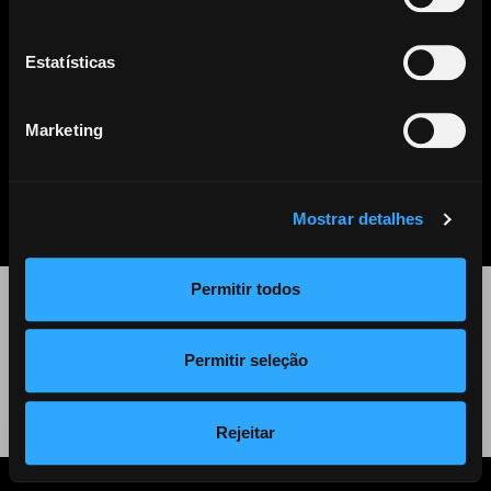
Este artigo já não se encontra disponível. Clique
aqui
para ver
todos os outros artigos disponíveis.
Estatísticas
Marketing
PARTILHAR
LISTA DE NOTÍCIAS
Mostrar detalhes
Permitir todos
©
2026 Audiogest
Permitir seleção
Política de Privacidade
Rejeitar