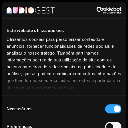
PT
Este website utiliza cookies
Entidade de Gestão Coletiva de
Utilizamos cookies para personalizar conteúdo e
anúncios, fornecer funcionalidades de redes sociais e
Direitos dos Produtores
analisar o nosso tráfego. Também partilhamos
informações acerca da sua utilização do site com os
Fonográficos.
nossos parceiros de redes sociais, de publicidade e de
análise, que as podem combinar com outras informações
que lhes forneceu ou recolhidas por estes a partir da sua
utilização dos respetivos serviços.
Seleção
Necessários
NOTÍCIAS
de
consentimento
Preferências