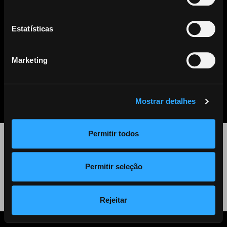
Este artigo já não se encontra disponível. Clique
aqui
para ver
todos os outros artigos disponíveis.
Estatísticas
Marketing
PARTILHAR
LISTA DE NOTÍCIAS
Mostrar detalhes
Permitir todos
©
2026 Audiogest
Permitir seleção
Política de Privacidade
Rejeitar