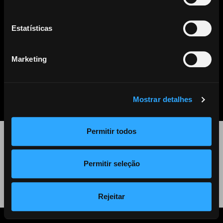
Este artigo já não se encontra disponível. Clique
aqui
para ver
todos os outros artigos disponíveis.
Estatísticas
Marketing
PARTILHAR
LISTA DE NOTÍCIAS
Mostrar detalhes
Permitir todos
©
2026 Audiogest
Permitir seleção
Política de Privacidade
Rejeitar