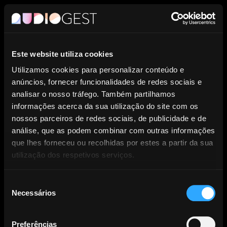
PT
Este website utiliza cookies
Entidade de Gestão Coletiva de
Utilizamos cookies para personalizar conteúdo e
anúncios, fornecer funcionalidades de redes sociais e
Direitos dos Produtores
analisar o nosso tráfego. Também partilhamos
informações acerca da sua utilização do site com os
Fonográficos.
nossos parceiros de redes sociais, de publicidade e de
análise, que as podem combinar com outras informações
que lhes forneceu ou recolhidas por estes a partir da sua
utilização dos respetivos serviços.
Seleção
Necessários
NOTÍCIAS
de
consentimento
Preferências