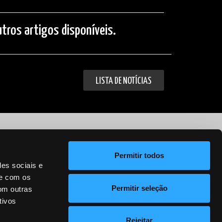
tros artigos disponíveis.
LISTA DE NOTÍCIAS
Política de Privacidade
Permitir todos
des sociais e
te com os
Permitir seleção
om outras
tivos
Rejeitar