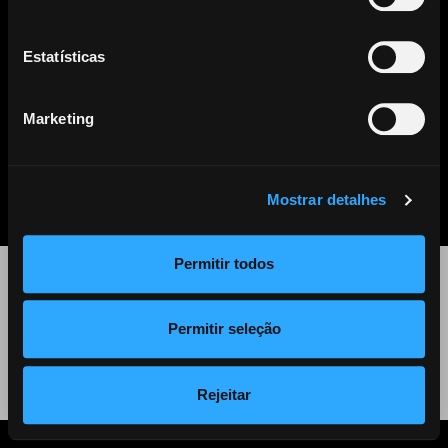
Este artigo já não se encontra disponível. Clique
aqui
para ver
todos os outros artigos disponíveis.
Estatísticas
Marketing
PARTILHAR
LISTA DE NOTÍCIAS
Mostrar detalhes
Permitir todos
©
2026 Audiogest
Permitir seleção
Política de Privacidade
Rejeitar