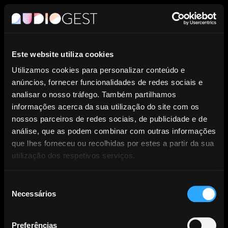
PT
Este website utiliza cookies
Entidade de Gestão Coletiva de
Utilizamos cookies para personalizar conteúdo e
anúncios, fornecer funcionalidades de redes sociais e
Direitos dos Produtores
analisar o nosso tráfego. Também partilhamos
informações acerca da sua utilização do site com os
Fonográficos.
nossos parceiros de redes sociais, de publicidade e de
análise, que as podem combinar com outras informações
que lhes forneceu ou recolhidas por estes a partir da sua
utilização dos respetivos serviços.
Seleção
Necessários
NOTÍCIAS
de
consentimento
Preferências