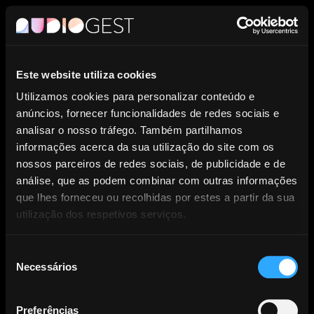
PT
Este website utiliza cookies
Entidade de Gestão Coletiva de
Utilizamos cookies para personalizar conteúdo e
anúncios, fornecer funcionalidades de redes sociais e
Direitos dos Produtores
analisar o nosso tráfego. Também partilhamos
informações acerca da sua utilização do site com os
Fonográficos.
nossos parceiros de redes sociais, de publicidade e de
análise, que as podem combinar com outras informações
que lhes forneceu ou recolhidas por estes a partir da sua
utilização dos respetivos serviços.
Seleção
Necessários
NOTÍCIAS
de
consentimento
Preferências