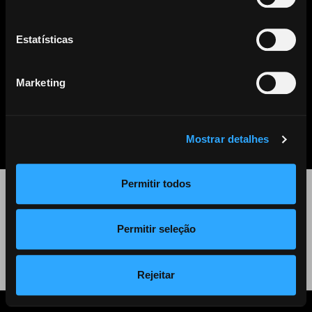
Este artigo já não se encontra disponível. Clique
aqui
para ver
todos os outros artigos disponíveis.
Estatísticas
Marketing
PARTILHAR
LISTA DE NOTÍCIAS
Mostrar detalhes
Permitir todos
©
2026 Audiogest
Permitir seleção
Política de Privacidade
Rejeitar