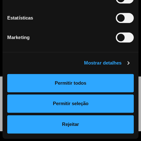
Este artigo já não se encontra disponível. Clique
aqui
para ver
todos os outros artigos disponíveis.
Estatísticas
Marketing
PARTILHAR
LISTA DE NOTÍCIAS
Mostrar detalhes
Permitir todos
©
2026 Audiogest
Permitir seleção
Política de Privacidade
Rejeitar