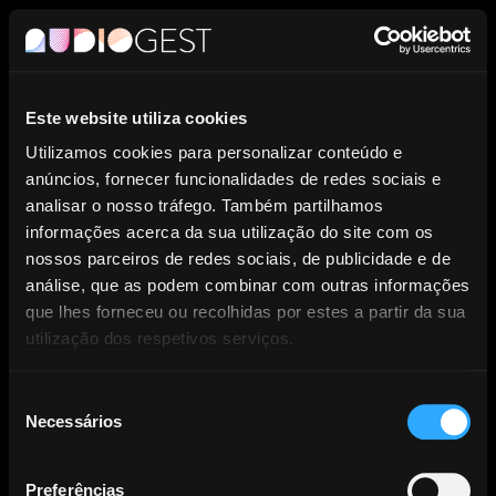
PT
Este website utiliza cookies
Entidade de Gestão Coletiva de
Utilizamos cookies para personalizar conteúdo e
anúncios, fornecer funcionalidades de redes sociais e
Direitos dos Produtores
analisar o nosso tráfego. Também partilhamos
informações acerca da sua utilização do site com os
Fonográficos.
nossos parceiros de redes sociais, de publicidade e de
análise, que as podem combinar com outras informações
que lhes forneceu ou recolhidas por estes a partir da sua
utilização dos respetivos serviços.
Seleção
Necessários
NOTÍCIAS
de
consentimento
Preferências