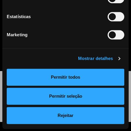
Este artigo já não se encontra disponível. Clique
aqui
para ver
todos os outros artigos disponíveis.
Estatísticas
Marketing
PARTILHAR
LISTA DE NOTÍCIAS
Mostrar detalhes
Permitir todos
©
2026 Audiogest
Permitir seleção
Política de Privacidade
Rejeitar