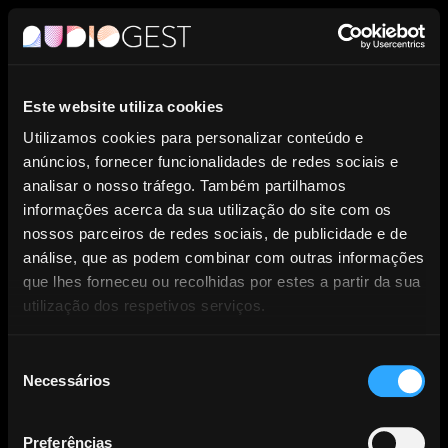
PT
Este website utiliza cookies
Entidade de Gestão Coletiva de
Utilizamos cookies para personalizar conteúdo e
anúncios, fornecer funcionalidades de redes sociais e
Direitos dos Produtores
analisar o nosso tráfego. Também partilhamos
informações acerca da sua utilização do site com os
Fonográficos.
nossos parceiros de redes sociais, de publicidade e de
análise, que as podem combinar com outras informações
que lhes forneceu ou recolhidas por estes a partir da sua
utilização dos respetivos serviços.
Seleção
Necessários
NOTÍCIAS
de
consentimento
Preferências