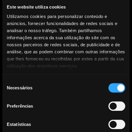
Este website utiliza cookies
AUDIOGEST assinala Dia Mundial da Língua Portuguesa com
encontro diplomático em Genebra sobre propriedade
Utilizamos cookies para personalizar conteúdo e
intelectual e cooperação lusófona
anúncios, fornecer funcionalidades de redes sociais e
analisar o nosso tráfego. Também partilhamos
Maio 05, 2026
informações acerca da sua utilização do site com os
nossos parceiros de redes sociais, de publicidade e de
análise, que as podem combinar com outras informações
que lhes forneceu ou recolhidas por estes a partir da sua
utilização dos respetivos serviços.
No Dia Mundial da Língua Portuguesa, a AUDIOGEST promoveu,
com o apoio da Missão Permanente de Portugal em Genebra,
Seleção
um almoço com os Embaixadores e Conselheiros das Missões
Necessários
de
Permanentes de países de expressão portuguesa junto da
consentimento
OMPI – Organização Mundial da Propriedade Intelectual.
Preferências
O encontro reuniu delegações de Portugal, Brasil, Angola,
Cabo Verde, São Tomé e Príncipe e Timor-Leste, contando
Estatísticas
também com a presença da OMPI, e teve como objetivo