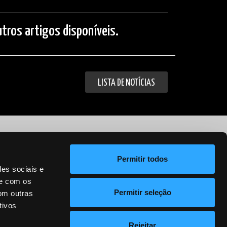
tros artigos disponíveis.
LISTA DE NOTÍCIAS
Política de Privacidade
Permitir todos
des sociais e
te com os
Permitir seleção
om outras
tivos
Rejeitar