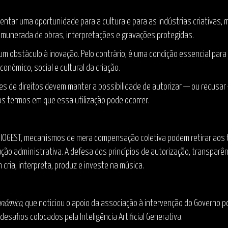
presentar uma oportunidade para a cultura e para as indústrias criativa
remunerada de obras, interpretações e gravações protegidas.
 um obstáculo à inovação. Pelo contrário, é uma condição essencial par
onómico, social e cultural da criação.
es de direitos devem manter a possibilidade de autorizar — ou recusar 
r os termos em que essa utilização pode ocorrer.
DIOGEST, mecanismos de mera compensação coletiva podem retirar aos ti
ão administrativa. A defesa dos princípios de autorização, transparênc
cria, interpreta, produz e investe na música.
onómico
, que noticiou o apoio da associação à intervenção do Governo
esafios colocados pela Inteligência Artificial Generativa.