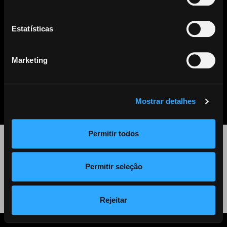
Este artigo já não se encontra disponível. Clique
aqui
para ver
todos os outros artigos disponíveis.
Estatísticas
Marketing
PARTILHAR
LISTA DE NOTÍCIAS
Mostrar detalhes
Permitir todos
©
2026 Audiogest
Permitir seleção
Política de Privacidade
Rejeitar