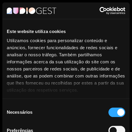
PT
Este website utiliza cookies
Entidade de Gestão Coletiva de
Utilizamos cookies para personalizar conteúdo e
anúncios, fornecer funcionalidades de redes sociais e
Direitos dos Produtores
analisar o nosso tráfego. Também partilhamos
informações acerca da sua utilização do site com os
Fonográficos.
nossos parceiros de redes sociais, de publicidade e de
análise, que as podem combinar com outras informações
que lhes forneceu ou recolhidas por estes a partir da sua
utilização dos respetivos serviços.
Seleção
Necessários
NOTÍCIAS
de
consentimento
Preferências